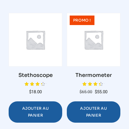
PROMO !
Stethoscope
Thermometer
Note
Note
Le
Le
$
18.00
$
65.00
$
55.00
4.00
4.00
sur 5
sur 5
prix
prix
initial
actuel
AJOUTER AU
AJOUTER AU
était :
est :
PANIER
PANIER
$65.00.
$55.00.