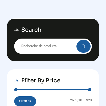
Search
Recherche
pour :
Filter By Price
Prix
Prix
Prix :
$10
—
$20
FILTRER