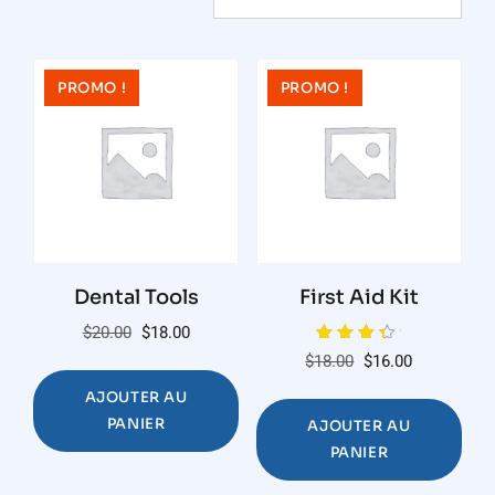
PROMO !
PROMO !
Dental Tools
First Aid Kit
Le
Le
$
20.00
$
18.00
Note
prix
prix
Le
Le
$
18.00
$
16.00
4.00
sur 5
initial
actuel
prix
prix
AJOUTER AU
était :
est :
initial
actuel
PANIER
AJOUTER AU
$20.00.
$18.00.
était :
est :
PANIER
$18.00.
$16.00.