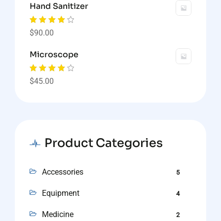
Hand Sanitizer
initial
actuel
était :
est :
Note
4.00
$
90.00
$18.00.
$16.00.
sur 5
Microscope
Note
4.00
$
45.00
sur 5
Product Categories
Accessories
5
Equipment
4
Medicine
2