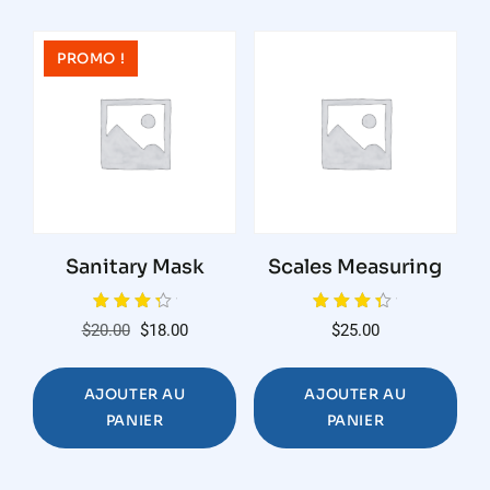
PROMO !
Sanitary Mask
Scales Measuring
Note
Note
Le
Le
$
20.00
$
18.00
$
25.00
4.00
4.00
sur 5
sur 5
prix
prix
initial
actuel
AJOUTER AU
AJOUTER AU
était :
est :
PANIER
PANIER
$20.00.
$18.00.