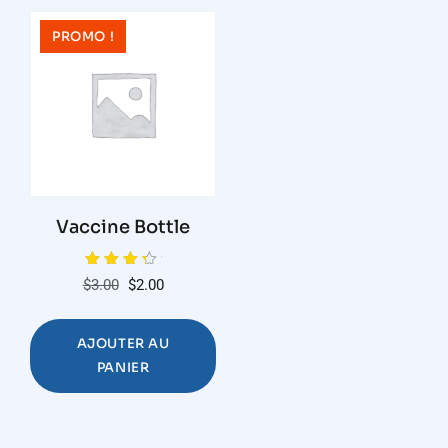
PROMO !
Vaccine Bottle
Note
Le
Le
$
3.00
$
2.00
4.00
sur 5
prix
prix
initial
actuel
AJOUTER AU
était :
est :
PANIER
$3.00.
$2.00.