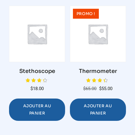
PROMO !
Stethoscope
Thermometer
Note
Note
Le
Le
$
18.00
$
65.00
$
55.00
4.00
4.00
sur 5
sur 5
prix
prix
initial
actuel
AJOUTER AU
AJOUTER AU
était :
est :
PANIER
PANIER
$65.00.
$55.00.