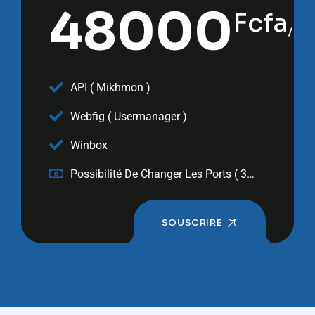
48000
Fcfa
120
créd
API ( Mikhmon )
Webfig ( Usermanager )
Winbox
Possibilité De Changer Les Ports ( 3
Crédits )
SOUSCRIRE