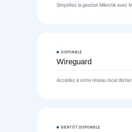
Simplifiez la gestion Mikrotik avec
Accédez rapidement et en toute sécu
solution hébergée en ligne.
DISPONIBLE
Wireguard
Accédez à votre réseau local distan
WireGuard. Profitez d'une connexion 
équipements et services à distance.
BIENTÔT DISPONIBLE