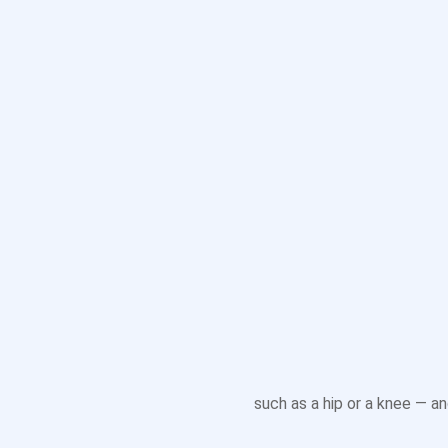
ABOUT US
Start you
with us
Health professionals use a 
or other condition, to pre
such as a hip or a knee — an