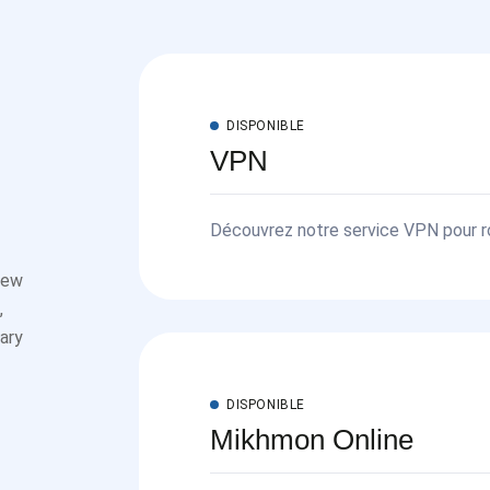
DISPONIBLE
VPN
e
Découvrez notre service VPN pour ro
routeurs et services tels que Webfi
new
Sécurité, performance et simplicité
,
ary
DISPONIBLE
Mikhmon Online