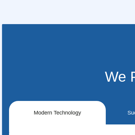
We P
Modern Technology
Su