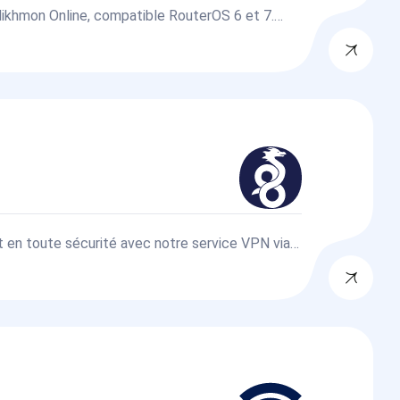
 Mikhmon Online, compatible RouterOS 6 et 7.
rité sans installation locale grâce à cette
t en toute sécurité avec notre service VPN via
rapide, stable et sécurisée pour gérer vos