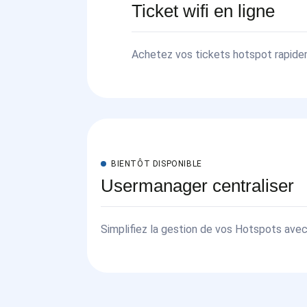
Ticket wifi en ligne
Achetez vos tickets hotspot rapide
mobile money. Simple, rapide et séc
quelques clics depuis votre télépho
BIENTÔT DISPONIBLE
Usermanager centraliser
Simplifiez la gestion de vos Hotspots avec
Mikrotik. Gérez les utilisateurs depuis une 
ticket sur plusieurs routeurs distants.