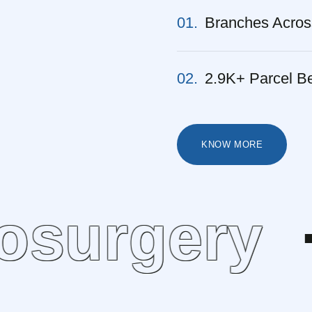
01.
Branches Acros
02.
2.9K+ Parcel B
KNOW MORE
surgery