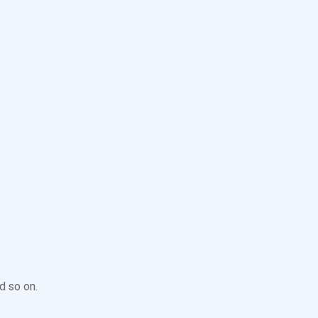
r healthy life today
wide range of instruments to diagnose and treat a disease
vent a worsening of symptoms, to replace a damaged part —
d so on.