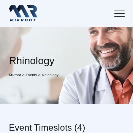
Skip
to
content
Rhinology
>
>
Mikroot
Events
Rhinology
Event Timeslots (4)