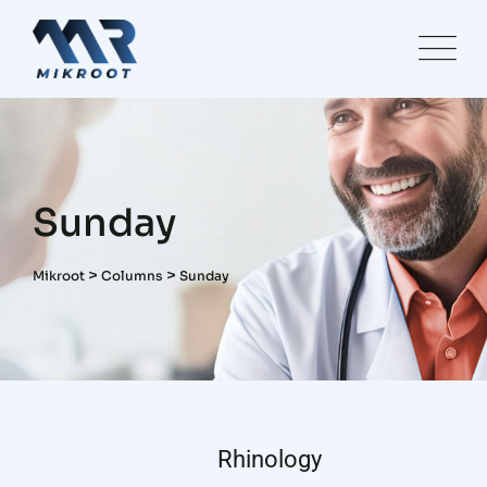
Skip
to
content
Sunday
>
>
Mikroot
Columns
Sunday
Rhinology