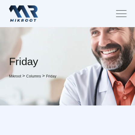
Skip
to
content
Friday
>
>
Mikroot
Columns
Friday